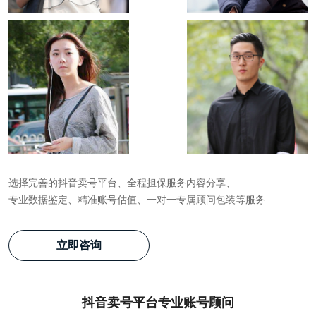
选择完善的抖音卖号平台、全程担保服务内容分享、
专业数据鉴定、精准账号估值、一对一专属顾问包装等服务
立即咨询
抖音卖号平台专业账号顾问
抖音卖号平台专业账号顾问
抖音卖号平台专业账号顾问
抖音卖号平台专业账号顾问
抖音卖号平台专业账号顾问